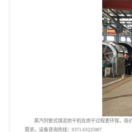
蒸汽列管式煤泥烘干机在烘干过程更环保，造价低
需求，设备咨询热线：
0371-63225987