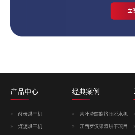
产品中心
经典案例
酵母烘干机
茶叶渣螺旋挤压脱水机
煤泥烘干机
江西罗汉果渣烘干项目