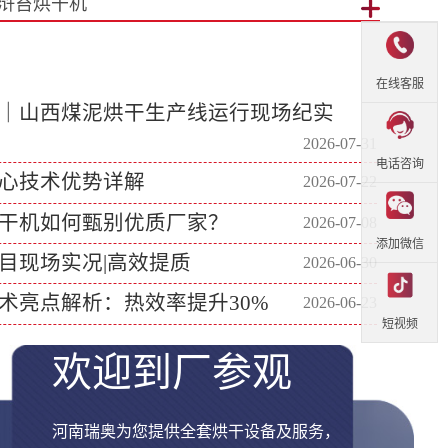
生物质热风炉
木屑
在线客服
｜山西煤泥烘干生产线运行现场纪实
2026-07-31
电话咨询
心技术优势详解
2026-07-22
干机如何甄别优质厂家？
2026-07-08
添加微信
目现场实况|高效提质
2026-06-30
术亮点解析：热效率提升30%
2026-06-23
短视频
欢迎到厂参观
河南瑞奥为您提供全套烘干设备及服务，