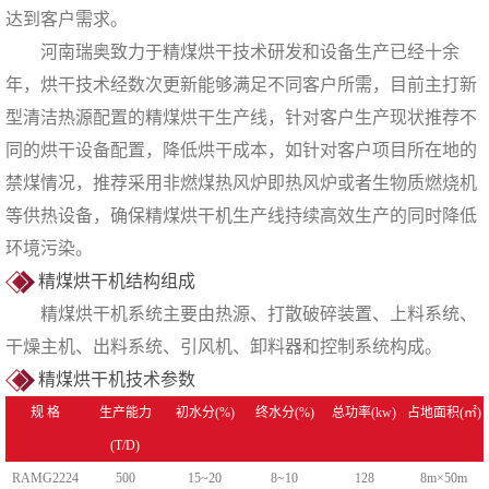
达到客户需求。
河南瑞奥致力于精煤烘干技术研发和设备生产已经十余
年，烘干技术经数次更新能够满足不同客户所需，目前主打新
型清洁热源配置的精煤烘干生产线，针对客户生产现状推荐不
同的烘干设备配置，降低烘干成本，如针对客户项目所在地的
禁煤情况，推荐采用非燃煤热风炉即热风炉或者生物质燃烧机
等供热设备，确保精煤烘干机生产线持续高效生产的同时降低
环境污染。
精煤烘干机结构组成
精煤烘干机系统主要由热源、打散破碎装置、上料系统、
干燥主机、出料系统、引风机、卸料器和控制系统构成。
精煤烘干机技术参数
规 格
生产能力
初水分(%)
终水分(%)
总功率(kw)
占地面积(㎡)
(T/D)
RAMG2224
500
15~20
8~10
128
8m×50m