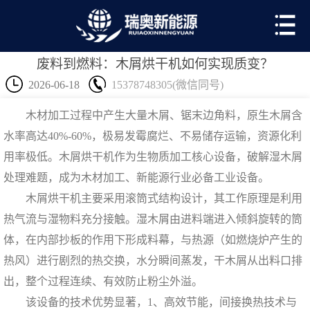
废料到燃料：木屑烘干机如何实现质变？
2026-06-18
15378748305(微信同号)
木材加工过程中产生大量木屑、锯末边角料，原生木屑含
水率高达40%-60%，极易发霉腐烂、不易储存运输，资源化利
用率极低。木屑烘干机作为生物质加工核心设备，破解湿木屑
处理难题，成为木材加工、新能源行业必备工业设备。
木屑烘干机
主要采用滚筒式结构设计，其工作原理是利用
热气流与湿物料充分接触。湿木屑由进料端进入倾斜旋转的筒
体，在内部抄板的作用下形成料幕，与热源（如燃烧炉产生的
热风）进行剧烈的热交换，水分瞬间蒸发，干木屑从出料口排
出，整个过程连续、有效防止粉尘外溢。
该设备的技术优势显著，1、高效节能，间接换热技术与