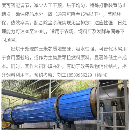
度可智能调节，减少人工干预；烘干均匀，特殊打散装置防止
结块，确保成品水分一致（通常可降至15%以下）；节能环
保，热效率高，配合除尘系统实现无尘排放；适应性强，日处
理能力可达30至500吨，适用于农场、饲料厂及发酵车间等不
同场景。
经烘干处理的玉米芯质地坚硬、吸水性强，可替代木屑用
于食用菌栽培，或作为生物质颗粒燃料原料，显著降低生产成
本。同时，其作为饲料填充料，有助于改善动物消化结构，提
升饲料利用率。预约考察：刘工18539956229（微同）