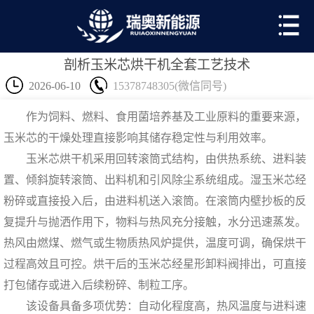
剖析玉米芯烘干机全套工艺技术
2026-06-10
15378748305(微信同号)
作为饲料、燃料、食用菌培养基及工业原料的重要来源，
玉米芯的干燥处理直接影响其储存稳定性与利用效率。
玉米芯烘干机
采用回转滚筒式结构，由供热系统、进料装
置、倾斜旋转滚筒、出料机和引风除尘系统组成。湿玉米芯经
粉碎或直接投入后，由进料机送入滚筒。在滚筒内壁抄板的反
复提升与抛洒作用下，物料与热风充分接触，水分迅速蒸发。
热风由燃煤、燃气或生物质热风炉提供，温度可调，确保烘干
过程高效且可控。烘干后的玉米芯经星形卸料阀排出，可直接
打包储存或进入后续粉碎、制粒工序。
该设备具备多项优势：自动化程度高，热风温度与进料速