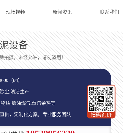
现场视频
新闻资讯
联系我们
泥设备
地拍摄，未经允许，请勿盗用！
000（t/d）
除尘,清洁生产
物质,燃油燃气,蒸汽余热等
直供，定制化方案，专业服务团队
扫码询价